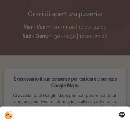
Orari di apertura pizzeria:
Mar - Ven:
11:30 - 14:00 | 17:00 - 22:00
Sab - Dom:
11:30 - 14:30 | 17:00 - 22:00
È necessario il suo consenso per caricare il servizio
Google Maps.
Ci avvaliamo di Google Maps per incorporare contenuti
che possono rilevare informazioni sulla sua attività. La
invitiamo a controllare i dettagli e ad accettare il servizio
per poter visualizzare questo contenuto.
Ulteriori informazioni
Accetta